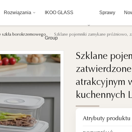
Rozwiązania
IKOO GLASS
Sprawy
Now
ze szkła borokrzemowego
/
Szklane pojemniki zamykane próżniowo, z
Group
Szklane poje
Szklane poje
zatwierdzone
zatwierdzone
atrakcyjnym 
atrakcyjnym 
kuchennych Li
kuchennych Li
Atrybuty produktu