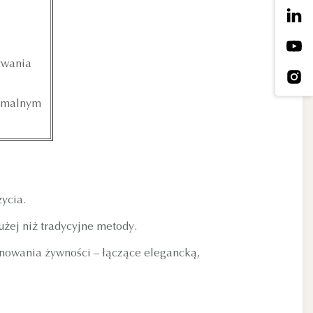
ywania
symalnym
ycia.
użej niż tradycyjne metody.
nowania żywności – łączące elegancką,