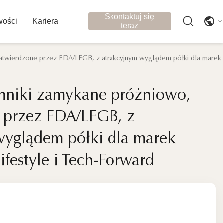
Skontaktuj się
ości
Kariera
teraz
atwierdzone przez FDA/LFGB, z atrakcyjnym wyglądem półki dla marek k
mniki zamykane próżniowo,
mniki zamykane próżniowo,
 przez FDA/LFGB, z
 przez FDA/LFGB, z
wyglądem półki dla marek
wyglądem półki dla marek
festyle i Tech-Forward
festyle i Tech-Forward