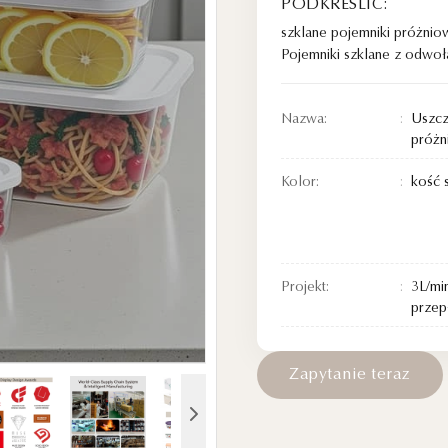
PODKREŚLIĆ:
szklane pojemniki próżnio
Pojemniki szklane z odwoł
Nazwa:
Uszcz
próżn
Kolor:
kość 
Projekt:
3L/mi
przep
Z
a
p
y
t
a
n
i
e
t
e
r
a
z