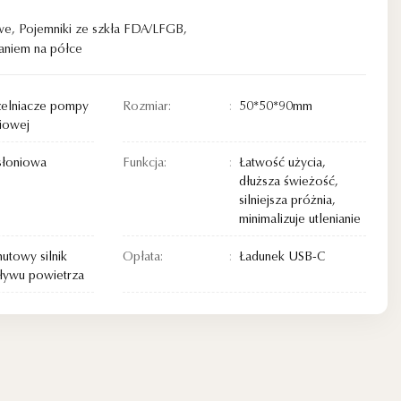
we
,
Pojemniki ze szkła FDA/LFGB
,
aniem na półce
elniacze pompy
Rozmiar:
50*50*90mm
iowej
słoniowa
Funkcja:
Łatwość użycia,
dłuższa świeżość,
silniejsza próżnia,
minimalizuje utlenianie
nutowy silnik
Opłata:
Ładunek USB-C
ływu powietrza