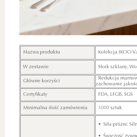
Nazwa produktu
Kolekcja IKOO V
W zestawie
Słoik szklany, Wo
Redukcja marnowan
Główne korzyści
zachowanie jakośc
Certyfikaty
FDA, LFGB, SGS
Minimalna ilość zamówienia
3000 sztuk
• Siła próżni: Sil
• Świeżość żywno