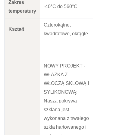
Zakres
-40°C do 560°C
temperatury
Czterokątne,
Kształt
kwadratowe, okrągłe
NOWY PROJEKT -
WŁAŻKA Z
WŁOCZĄ SKLOWĄ I
SYLIKONOWĄ:
Nasza pokrywa
szklana jest
wykonana z trwałego
szkła hartowanego i