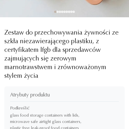
Zestaw do przechowywania żywności ze
szkła niezawierającego plastiku, z
certyfikatem lfgb dla sprzedawców
zajmujących się zerowym
marnotrawstwem i zrównoważonym
stylem życia
Atrybuty produktu
Podkreślić
glass food storage containers with lids
,
microwave safe airtight glass containers
,
plastic free leak-proof food containers