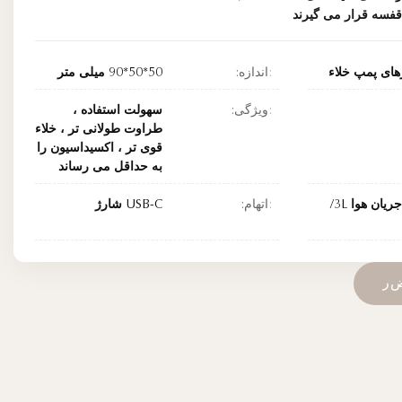
فسه قرار می گیرند
های پمپ خلاء
اندازه:
50*50*90 میلی متر
ویژگی:
سهولت استفاده ،
طراوت طولانی تر ، خلاء
قوی تر ، اکسیداسیون را
به حداقل می رساند
موتور جریان هوا 3L/
اتهام:
USB-C شارژ
ر