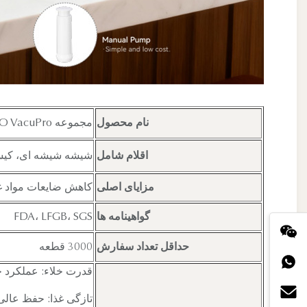
نام محصول
مجموعه IKOO VacuPro
اقلام شامل
شیشه شیشه ای، کیسه
مزایای اصلی
کاهش ضایعات مواد غذ
گواهینامه ها
FDA، LFGB، SGS
حداقل تعداد سفارش
3000 قطعه
قدرت خلاء: عملکرد خ
تازگی غذا: حفظ عالی