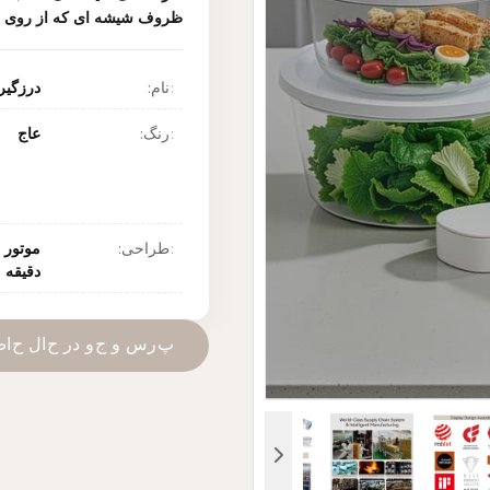
ظروف شیشه ای که از روی ق
نام:
درزگیر
رنگ:
عاج
طراحی:
دقیقه
پ
ر
س
و
ج
و
د
ر
ح
ا
ل
ح
ا
ض