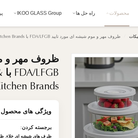
محصولات
راه حل ها
IKOO GLASS Group
پر
/
یکات
ظروف مهر و موم شیشه ای مورد تایید FDA/LFGB با Shelf Appeal for Lifestyle & Tech-Forward Kitchen Brands
ظروف مهر و مو
ظروف مهر و مو
B
B
itchen Brands
itchen Brands
ویژگی های محصول
برجسته کردن:
ظرف های شیشه ای خلاء
,
ظرف