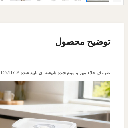
توضیح محصول
ظروف خلاء مهر و موم شده شیشه ای تایید شده FDA/LFGB با جذابیت قفسه برای برندهای آشپزخانه سبک زندگی و پیشرفته فناوری