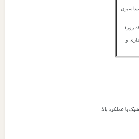
یداسیون
اری و
یک با عملکرد بالا.