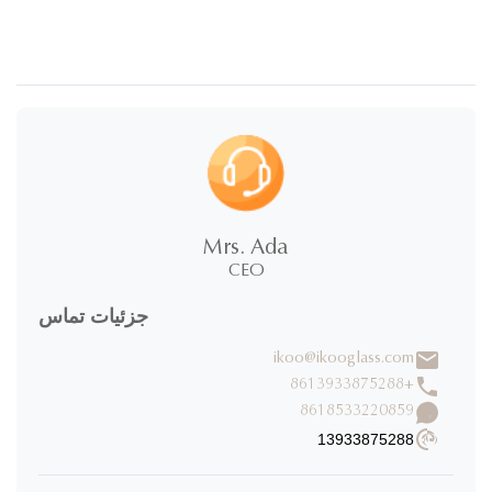
Mrs. Ada
CEO
جزئیات تماس
ikoo@ikooglass.com
+8613933875288
8618533220859
13933875288