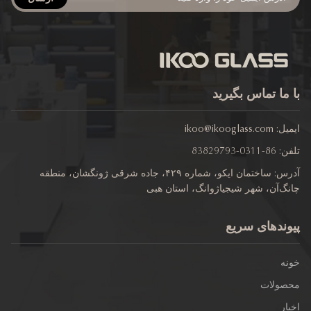
 ما تماس بگیرید
یل:
ikoo@ikooglass.com
ن:
86-0311-83829793
آدرس: ساختمان ایکو، شماره ۴۲۹، جاده شرقی ژونگشان، منطقه
گ‌آن، شهر شیجیاژوانگ، استان هبی
وندهای سریع
نه
صولات
ار