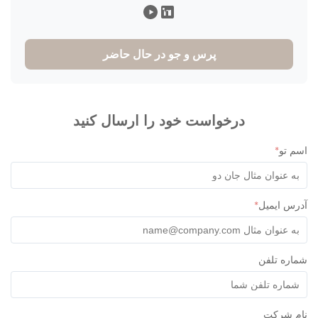
پرس و جو در حال حاضر
درخواست خود را ارسال کنید
 تو
*
س ایمیل
*
ره تلفن
م شرکت