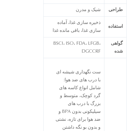
راحی
شیک و مدرن
ذخیره سازی غذا، آماده
ستفاده
سازی غذا، باقی مانده غذا
واهی
BSCI، ISO، FDA، LFGB،
ده
DGCCRF
ست نگهداری شیشه ای
با درب های ضد هوا:
شامل انواع کاسه های
گرد کوچک، متوسط ​​و
بزرگ با درب های
سیلیکونی بدون BPA و
ضد هوا برای تازه، نشتی
و بدون بو نگه داشتن