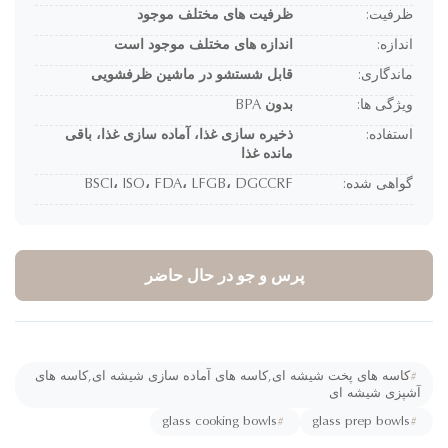
ظرفیت:
ظرفیت های مختلف موجود
اندازه:
اندازه های مختلف موجود است
ماندگاری:
قابل شستشو در ماشین ظرفشویی
ویژگی ها:
بدون BPA
استفاده:
ذخیره سازی غذا، آماده سازی غذا، باقی
مانده غذا
گواهی شده:
BSCI، ISO، FDA، LFGB، DGCCRF
پرس و جو در حال حاضر
#
کاسه های پخت شیشه ای,کاسه های آماده سازی شیشه ای,کاسه های
شپزی شیشه ای
glass cooking bowls
#
glass prep bowls
#