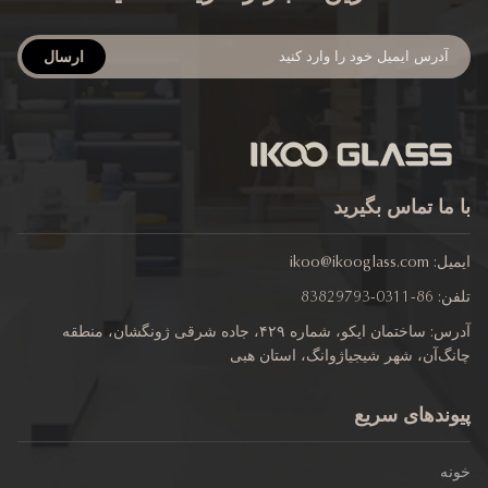
ارسال
 ما تماس بگیرید
یل:
ikoo@ikooglass.com
ن:
86-0311-83829793
آدرس: ساختمان ایکو، شماره ۴۲۹، جاده شرقی ژونگشان، منطقه
گ‌آن، شهر شیجیاژوانگ، استان هبی
وندهای سریع
نه