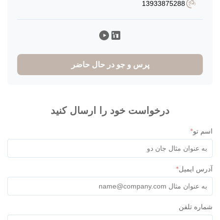
13933875288
پرس و جو در حال حاضر
درخواست خود را ارسال کنید
 تو
*
س ایمیل
*
ره تلفن