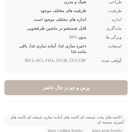
طراحی:
شیک و مدرن
ظرفیت:
ظرفیت های مختلف موجود
اندازه:
اندازه های مختلف موجود است
ماندگاری:
قابل شستشو در ماشین ظرفشویی
ویژگی ها:
بدون BPA
استفاده:
ذخیره سازی غذا، آماده سازی غذا، باقی
مانده غذا
گواهی شده:
BSCI، ISO، FDA، LFGB، DGCCRF
پرس و جو در حال حاضر
#
کاسه های پخت شیشه ای,کاسه های آماده سازی شیشه ای,کاسه های
شپزی شیشه ای
glass cooking bowls
#
glass prep bowls
#