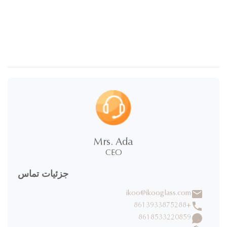
Mrs. Ada
CEO
جزئیات تماس
ikoo@ikooglass.com
+8613933875288
8618533220859