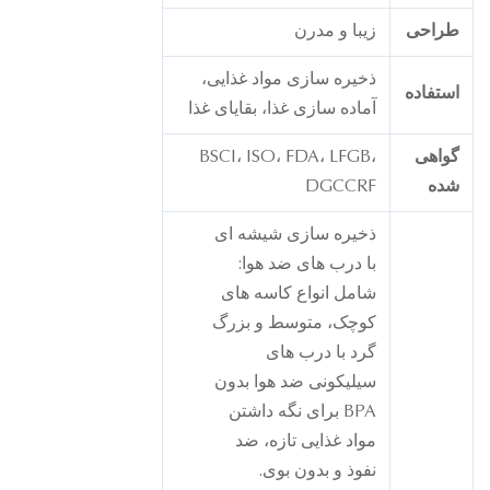
راحی
زيبا و مدرن
ذخیره سازی مواد غذایی،
ستفاده
آماده سازی غذا، بقایای غذا
واهی
BSCI، ISO، FDA، LFGB،
ده
DGCCRF
ذخیره سازی شیشه ای
با درب های ضد هوا:
شامل انواع کاسه های
کوچک، متوسط و بزرگ
گرد با درب های
سیلیکونی ضد هوا بدون
BPA برای نگه داشتن
مواد غذایی تازه، ضد
نفوذ و بدون بوی.