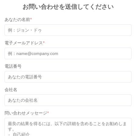
Lauren Morgan
L
★
★
★
★
★
お問い合わせを送信してください
United States
Dec 3.2025
I received the containers last week. We are still testing, for
あなたの名前
*
now I can only say that they are of excellent quality, they also
have a very good design.
電子メールアドレス
*
Daniel Abotsi
D
★
★
★
★
★
Ghana
Nov 2.2025
My Sales Person was Ivan and he couldn’t have done more.
電話番号
He was assistive from the inquiry stage through to the ordering
and the delivery of goods to my agent. I believe he is one
kind that every customer will enjoy dealing with. keep it up
会社名
Ivan.
問い合わせメッセージ
*