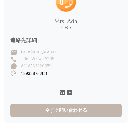
★
★
★
★
★
100%
5 星
Mrs. Ada
0%
4 星
CEO
0%
3 星
0%
2 星
連絡先詳細
0%
1 星
ikoo@ikooglass.com
+8613933875288
レビュー を 書い て
8618533220859
13933875288
calum baker
C
★
★
★
★
★
United Kingdom
Dec 9.2025
Quality：superb Design： innovative and unique Service：
excellent no hassle, just professional and an overall quality
今すぐ問い合わせる
product