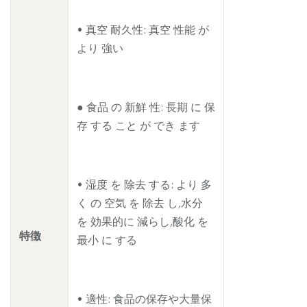
• 真空 耐久性: 真空 性能 が
より 強い
● 食品 の 新鮮 性: 長期 に 保
存 する こと が でき ます
• 湿度 を 除去 する: より 多
く の 空気 を 除去 し,水分
を 効果的に 減らし,酸化 を
特徴
最小 に する
• 適性: 食品の保存や大量保