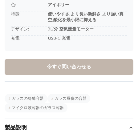
色:
アイボリー
特徴:
使いやすさ,より長い新鮮さ,より強い真
空,酸化を最小限に抑える
デザイン:
3L/分 空気流量モーター
充電:
USB-C 充電
今すぐ問い合わせる
#
ガラスの冷凍容器
#
ガラス昼食の容器
#
マイクロ波容器のガラス容器
製品説明