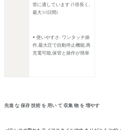
管に適しています (5倍長く,
最大30日間)
• 使いやすさ: ワンタッチ操
作,最大圧で自動停止機能,再
充電可能,保管と操作が簡単
先進 な 保存 技術 を 用い て 収集 物 を 増やす