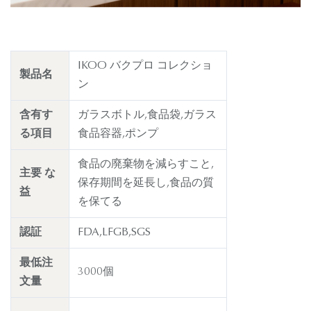
IKOO バクプロ コレクショ
製品名
ン
含有す
ガラスボトル,食品袋,ガラス
る項目
食品容器,ポンプ
食品の廃棄物を減らすこと,
主要 な
保存期間を延長し,食品の質
益
を保てる
認証
FDA,LFGB,SGS
最低注
3000個
文量