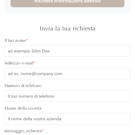
Richiedi informazioni adesso
absolutely great! The product was high quality and the colors
of the lids were super cute! I have communicated with one of
their staff called Ivy and she was super professional, friendly
and quick with her responses. Will definitely recommend
working with them. All the best!
Invia la tua richiesta
Il tuo nome
*
Indirizzo e-mail
*
Numero di telefono
Nome della società
messaggio_richiesta
*