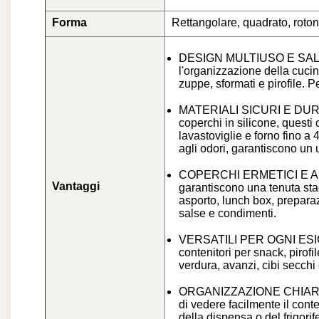
Forma
Rettangolare, quadrato, roto
DESIGN MULTIUSO E SALVASP
l'organizzazione della cucin
zuppe, sformati e pirofile. P
MATERIALI SICURI E DUREVOL
coperchi in silicone, questi
lavastoviglie e forno fino a
agli odori, garantiscono un 
COPERCHI ERMETICI E A PR
Vantaggi
garantiscono una tenuta stag
asporto, lunch box, prepara
salse e condimenti.
VERSATILI PER OGNI ESIG
contenitori per snack, pirofi
verdura, avanzi, cibi secchi 
ORGANIZZAZIONE CHIARA E 
di vedere facilmente il cont
della dispensa o del frigorif