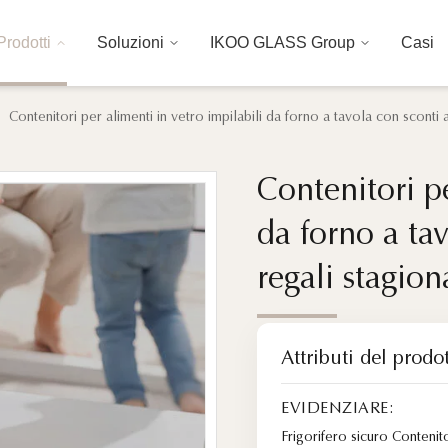
Prodotti
Soluzioni
IKOO GLASS Group
Casi
Contenitori per alimenti in vetro impilabili da forno a tavola con sconti a
Contenitori pe
Contenitori pe
da forno a tav
da forno a tav
regali stagion
regali stagion
Attributi del prodo
EVIDENZIARE:
Frigorifero sicuro Contenit