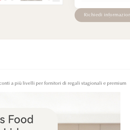
R
i
c
h
i
e
d
i
i
n
f
o
r
m
a
z
i
o
conti a più livelli per fornitori di regali stagionali e premium