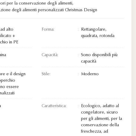
ori per la conservazione degli alimenti
,
zione degli alimenti personalizzati Christmas Design
 ad alto
Forma:
Rettangolare,
ilicato +
quadrata, rotonda
chio in PE
ina
Capacità:
Sono disponibili più
capacità
ore e il design
Stile:
Moderno
operchio
no essere
alizzati
a
Caratteristica:
Ecologico, adatto al
congelatore, sicuro
per gli alimenti, per la
conservazione della
freschezza, ad