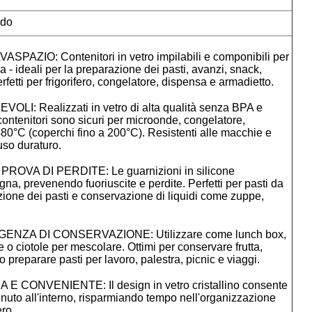
ndo
AZIO: Contenitori in vetro impilabili e componibili per
a - ideali per la preparazione dei pasti, avanzi, snack,
erfetti per frigorifero, congelatore, dispensa e armadietto.
I: Realizzati in vetro di alta qualità senza BPA e
 contenitori sono sicuri per microonde, congelatore,
 480°C (coperchi fino a 200°C). Resistenti alle macchie e
uso duraturo.
OVA DI PERDITE: Le guarnizioni in silicone
na, prevenendo fuoriuscite e perdite. Perfetti per pasti da
zione dei pasti e conservazione di liquidi come zuppe,
ENZA DI CONSERVAZIONE: Utilizzare come lunch box,
le o ciotole per mescolare. Ottimi per conservare frutta,
o preparare pasti per lavoro, palestra, picnic e viaggi.
CONVENIENTE: Il design in vetro cristallino consente
enuto all'interno, risparmiando tempo nell'organizzazione
ero.