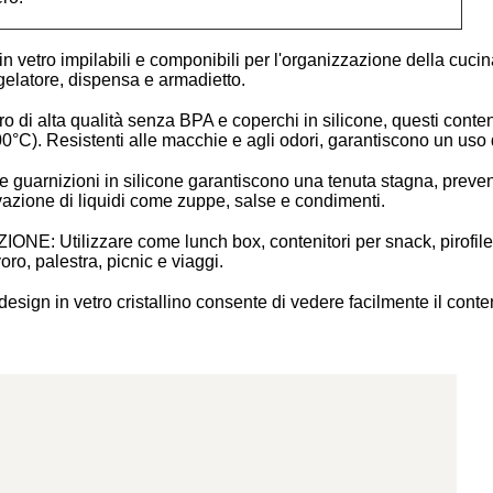
o impilabili e componibili per l'organizzazione della cucina - 
ongelatore, dispensa e armadietto.
 alta qualità senza BPA e coperchi in silicone, questi conteni
00°C). Resistenti alle macchie e agli odori, garantiscono un uso 
zioni in silicone garantiscono una tenuta stagna, prevenendo
vazione di liquidi come zuppe, salse e condimenti.
lizzare come lunch box, contenitori per snack, pirofile o ci
oro, palestra, picnic e viaggi.
n vetro cristallino consente di vedere facilmente il contenu