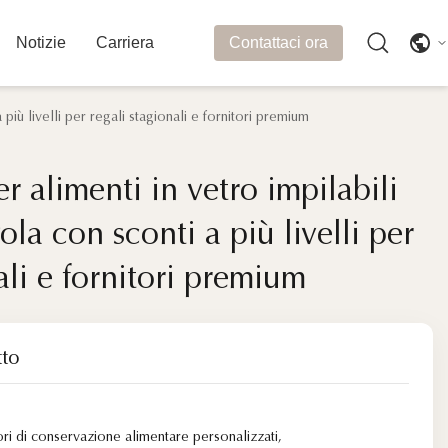
Notizie
Carriera
Contattaci ora
 più livelli per regali stagionali e fornitori premium
r alimenti in vetro impilabili
r alimenti in vetro impilabili
ola con sconti a più livelli per
ola con sconti a più livelli per
ali e fornitori premium
ali e fornitori premium
tto
ori di conservazione alimentare personalizzati
,