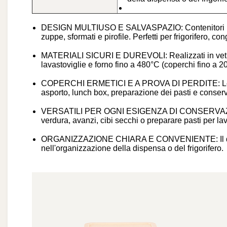
DESIGN MULTIUSO E SALVASPAZIO: Contenitori in vetr
zuppe, sformati e pirofile. Perfetti per frigorifero, c
MATERIALI SICURI E DUREVOLI: Realizzati in vetro di
lavastoviglie e forno fino a 480°C (coperchi fino a 2
COPERCHI ERMETICI E A PROVA DI PERDITE: Le guarni
asporto, lunch box, preparazione dei pasti e conser
VERSATILI PER OGNI ESIGENZA DI CONSERVAZIONE: Uti
verdura, avanzi, cibi secchi o preparare pasti per lav
ORGANIZZAZIONE CHIARA E CONVENIENTE: Il design i
nell'organizzazione della dispensa o del frigorifero.