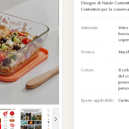
Disegno di Natale Contenit
Contenitori per la conserva
Materiale:
Vetro
boros
coper
Tecnica:
Macch
Colore:
Il col
del c
posso
person
Spazio applicabile:
Cucin