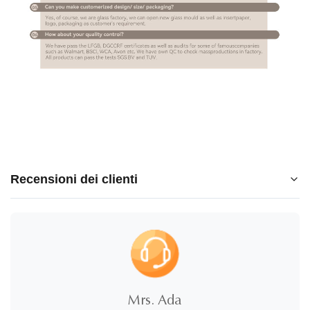
Recensioni dei clienti
5.0
★
★
★
★
★
5 stelle
100%
Mrs. Ada
4 stelle
0%