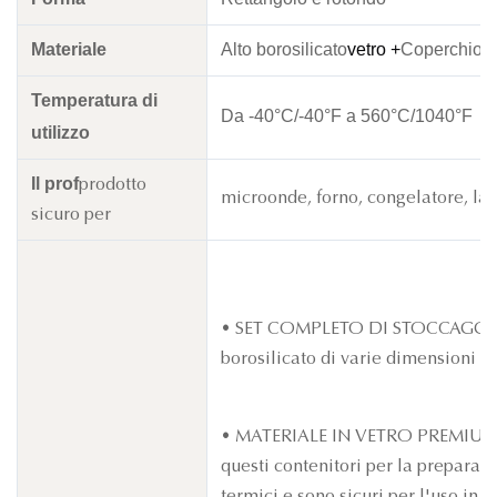
Materiale
Alto borosilicato
vetro +
Coperchio in
Temperatura di
Da -40°C/-40°F a 560°C/1040°F
utilizzo
Il prof
prodotto
microonde, forno, congelatore, lav
sicuro per
• SET COMPLETO DI STOCCAGGIO: c
borosilicato di varie dimensioni 
• MATERIALE IN VETRO PREMIUM: Rea
questi contenitori per la preparazi
termici e sono sicuri per l'uso in 