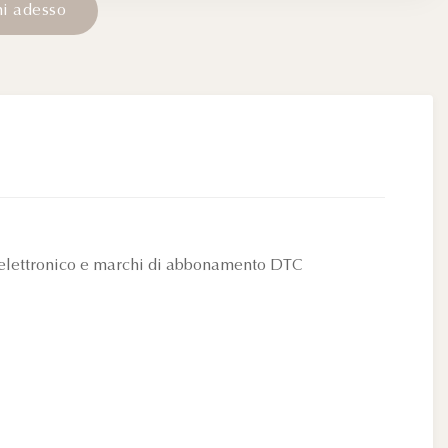
n
i
a
d
e
s
s
o
io elettronico e marchi di abbonamento DTC