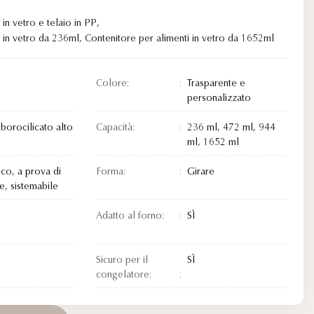
in vetro e telaio in PP
,
 in vetro da 236ml
,
Contenitore per alimenti in vetro da 1652ml
Colore:
Trasparente e
personalizzato
borocilicato alto
Capacità:
236 ml, 472 ml, 944
ml, 1652 ml
ico, a prova di
Forma:
Girare
e, sistemabile
Adatto al forno:
SÌ
Sicuro per il
SÌ
congelatore: