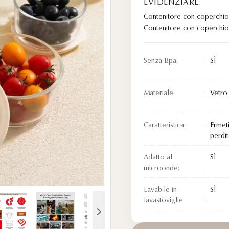
EVIDENZIARE:
Contenitore con coperchio 
Contenitore con coperchio
Senza Bpa:
SÌ
Materiale:
Vetro 
Caratteristica:
Ermet
perdit
Adatto al
SÌ
microonde:
Lavabile in
SÌ
lavastoviglie: