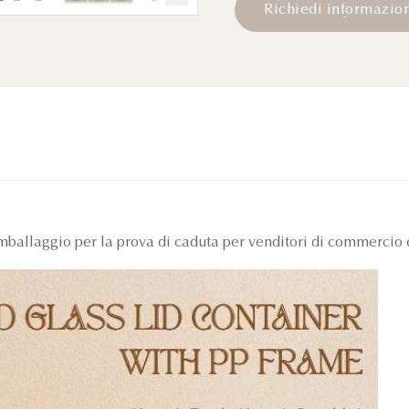
R
i
c
h
i
e
d
i
i
n
f
o
r
m
a
z
i
o
 imballaggio per la prova di caduta per venditori di commerc