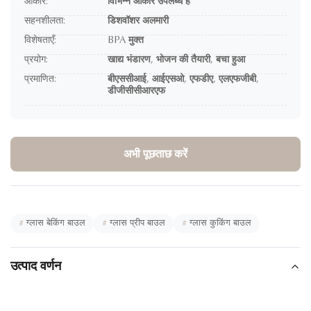
आकार:
विभिन्न आकार उपलब्ध हैं
सहनशीलता:
डिशवॉशर अलमारी
विशेषताएँ:
BPA मुक्त
प्रयोग:
खाद्य भंडारण, भोजन की तैयारी, बचा हुआ
प्रमाणित:
बीएससीआई, आईएसओ, एफडीए, एलएफजीबी,
डीजीसीसीआरएफ
अभी पूछताछ करें
#
ग्लास बेकिंग बाउल
#
ग्लास प्रीप बाउल
#
ग्लास कुकिंग बाउल
उत्पाद वर्णन