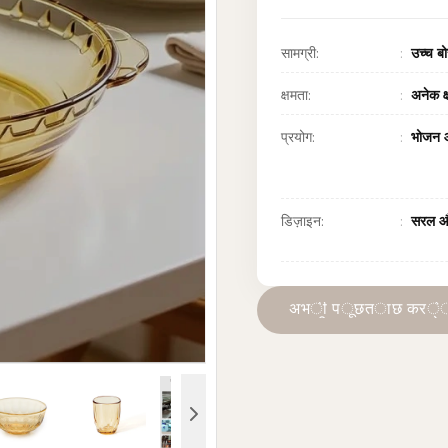
सामग्री:
उच्च बो
क्षमता:
अनेक क्
प्रयोग:
भोजन औ
डिज़ाइन:
सरल और
अ
भ
ी
प
ू
छ
त
ा
छ
क
र
े