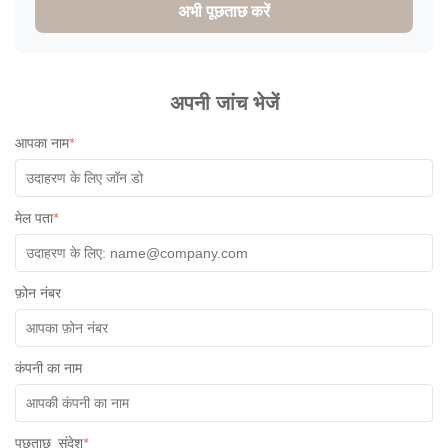
अभी पूछताछ करें
absolutely great! The product was high quality and the colors
of the lids were super cute! I have communicated with one of
their staff called Ivy and she was super professional, friendly
and quick with her responses. Will definitely recommend
working with them. All the best!
अपनी जांच भेजें
आपका नाम
*
मेल पता
*
फ़ोन नंबर
कंपनी का नाम
पूछताछ_संदेश
*