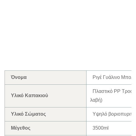
Όνομα
Ριγέ Γυάλινο Μπολ 
Πλαστικό PP Τροφίμω
Υλικό Καπακιού
λαβή)
Υλικό Σώματος
Υψηλό βοριοπυριτικ
Μέγεθος
3500ml