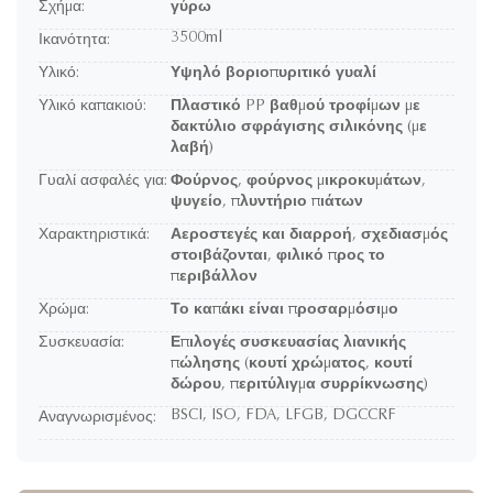
Σχήμα:
γύρω
3500ml
Ικανότητα:
Υλικό:
Υψηλό βοριοπυριτικό γυαλί
Υλικό καπακιού:
Πλαστικό PP βαθμού τροφίμων με
δακτύλιο σφράγισης σιλικόνης (με
λαβή)
Γυαλί ασφαλές για:
Φούρνος, φούρνος μικροκυμάτων,
ψυγείο, πλυντήριο πιάτων
Χαρακτηριστικά:
Αεροστεγές και διαρροή, σχεδιασμός
στοιβάζονται, φιλικό προς το
περιβάλλον
Χρώμα:
Το καπάκι είναι προσαρμόσιμο
Συσκευασία:
Επιλογές συσκευασίας λιανικής
πώλησης (κουτί χρώματος, κουτί
δώρου, περιτύλιγμα συρρίκνωσης)
BSCI, ISO, FDA, LFGB, DGCCRF
Αναγνωρισμένος: