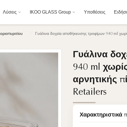
Λύσεις
IKOO GLASS Group
Υποθέσεις
Ειδήσ
/
οριοπυριτίου
Γυάλινα δοχεία αποθήκευσης τροφίμων 940 ml χωρίς 
Γυάλινα δοχ
Γυάλινα δοχ
940 ml χωρίς
940 ml χωρίς
αρνητικής π
αρνητικής π
Retailers
Retailers
Χαρακτηριστικά 