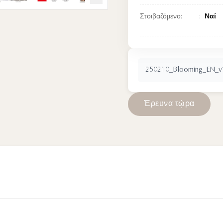
Στοιβαζόμενο:
Ναί
250210_Blooming_EN_v1
Έ
ρ
ε
υ
ν
α
τ
ώ
ρ
α