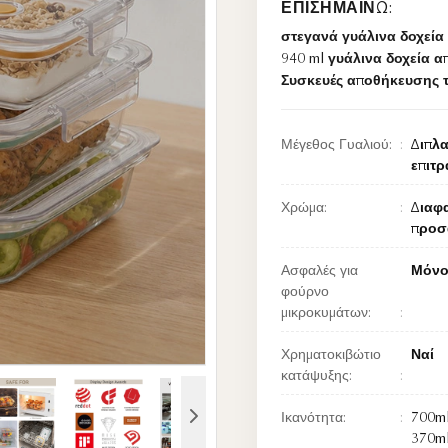
ΕΠΙΣΗΜΑΊΝΩ:
στεγανά γυάλινα δοχεί
940 ml γυάλινα δοχεία 
Συσκευές αποθήκευσης τ
Μέγεθος Γυαλιού:
Διπλα
επιτρ
Χρώμα:
Διαφα
προσ
Ασφαλές για
Μόνο
φούρνο
μικροκυμάτων:
Χρηματοκιβώτιο
Ναί
κατάψυξης:
Ικανότητα:
700ml
370m