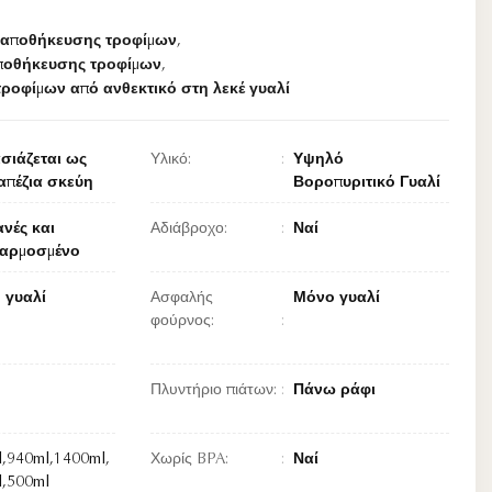
α αποθήκευσης τροφίμων
,
αποθήκευσης τροφίμων
,
ροφίμων από ανθεκτικό στη λεκέ γυαλί
σιάζεται ως
Υλικό:
Υψηλό
απέζια σκεύη
Βοροπυριτικό Γυαλί
νές και
Αδιάβροχο:
Ναί
αρμοσμένο
 γυαλί
Ασφαλής
Μόνο γυαλί
φούρνος:
Πλυντήριο πιάτων:
Πάνω ράφι
,940ml,1400ml,
Χωρίς BPA:
Ναί
l,500ml