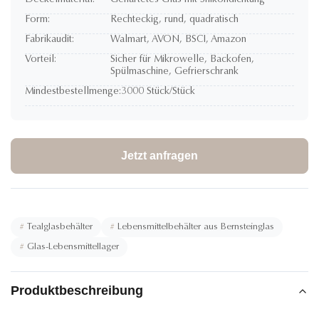
Deckelmaterial:
Gehärtetes Glas mit Silikondichtung
Form:
Rechteckig, rund, quadratisch
Fabrikaudit:
Walmart, AVON, BSCI, Amazon
Vorteil:
Sicher für Mikrowelle, Backofen,
Spülmaschine, Gefrierschrank
Mindestbestellmenge:
3000 Stück/Stück
Jetzt anfragen
#
Tealglasbehälter
#
Lebensmittelbehälter aus Bernsteinglas
#
Glas-Lebensmittellager
Produktbeschreibung