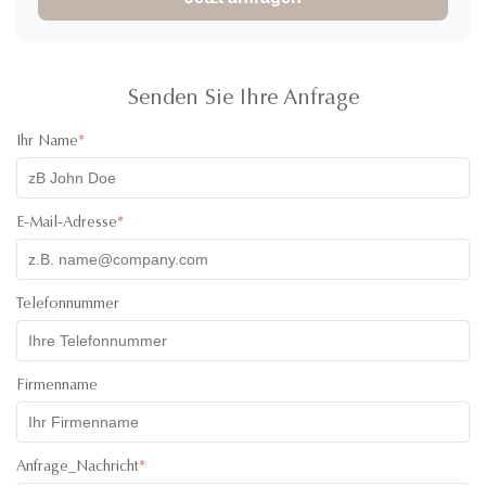
of the lids were super cute! I have communicated with one of
their staff called Ivy and she was super professional, friendly
and quick with her responses. Will definitely recommend
working with them. All the best!
Senden Sie Ihre Anfrage
Ihr Name
*
E-Mail-Adresse
*
Telefonnummer
Firmenname
Anfrage_Nachricht
*