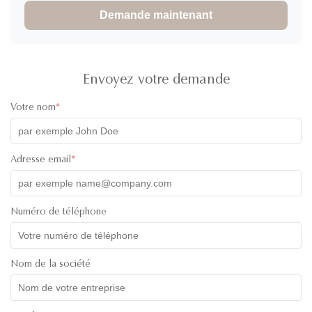
Demande maintenant
absolutely great! The product was high quality and the colors
of the lids were super cute! I have communicated with one of
their staff called Ivy and she was super professional, friendly
and quick with her responses. Will definitely recommend
working with them. All the best!
Envoyez votre demande
Votre nom
*
Adresse email
*
Numéro de téléphone
Nom de la société