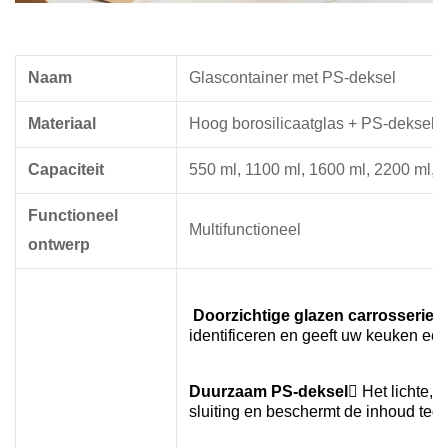
Naam
Glascontainer met PS-deksel
Materiaal
Hoog borosilicaatglas + PS-deksel
Capaciteit
550 ml, 1100 ml, 1600 ml, 2200 ml, 
Functioneel
Multifunctioneel
ontwerp
Doorzichtige glazen carrosserie
H
identificeren en geeft uw keuken ee
Duurzaam PS-deksel
 Het lichte, 
sluiting en beschermt de inhoud tege