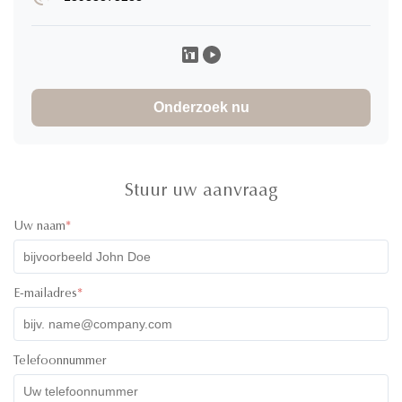
Lisa Birgittasdotter
L
★
★
★
★
★
Sweden
Dec 30.2025
The product is extremely high quality with beautiful design and
very useful in the modern life. I used the item and in the oven
Onderzoek nu
and in the microwave, put it into the freezer and the containers
were serving all needs. I am very satisfied and pleased of the
quality
Stuur uw aanvraag
Uw naam
*
Matt Mro
M
★
★
★
★
★
Poland
Dec 28.2025
E-mailadres
*
Very good contact with producer. Answers always on time.
Helping with all logistic procedures. Goods quality is very
good. I hope we will trade more in future.
Telefoonnummer