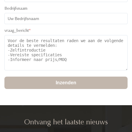
Bedrijfsnaam
vraag_bericht
*
Inzenden
Ontvang het laatste nieuws