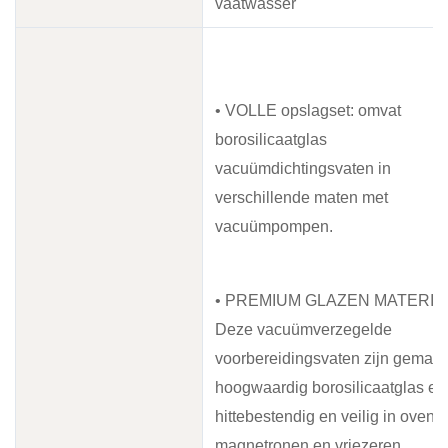
vaatwasser
• VOLLE opslagset: omvat
borosilicaatglas
vacuümdichtingsvaten in
verschillende maten met
vacuümpompen.
• PREMIUM GLAZEN MATERIA
Deze vacuümverzegelde
voorbereidingsvaten zijn gemaak
hoogwaardig borosilicaatglas en 
hittebestendig en veilig in ovens,
magnetronen en vriezeren.