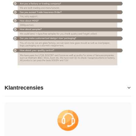
Klantrecensies
5.0
★
★
★
★
★
5 sterren
100%