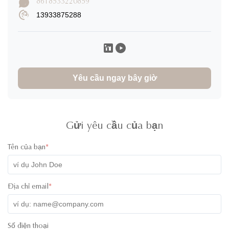
8618533220859
13933875288
Lisa Birgittasdotter
L
★
★
★
★
★
Sweden
Dec 30.2025
The product is extremely high quality with beautiful design and
very useful in the modern life. I used the item and in the oven
and in the microwave, put it into the freezer and the containers
Yêu cầu ngay bây giờ
were serving all needs. I am very satisfied and pleased of the
quality
Gửi yêu cầu của bạn
Tên của bạn
*
Matt Mro
M
★
★
★
★
★
Poland
Dec 28.2025
Địa chỉ email
*
Very good contact with producer. Answers always on time.
Helping with all logistic procedures. Goods quality is very
good. I hope we will trade more in future.
Số điện thoại