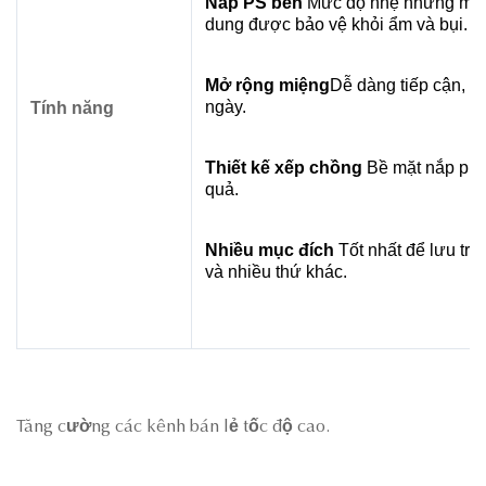
Nắp PS bền
️ Mức độ nhẹ nhưng mạ
dung được bảo vệ khỏi ẩm và bụi.
Mở rộng miệng
Dễ dàng tiếp cận, l
ngày.
Tính năng
Thiết kế xếp chồng
️ Bề mặt nắp ph
quả.
Nhiều mục đích
️ Tốt nhất để lưu tr
và nhiều thứ khác.
Tăng cường các kênh bán lẻ tốc độ cao.