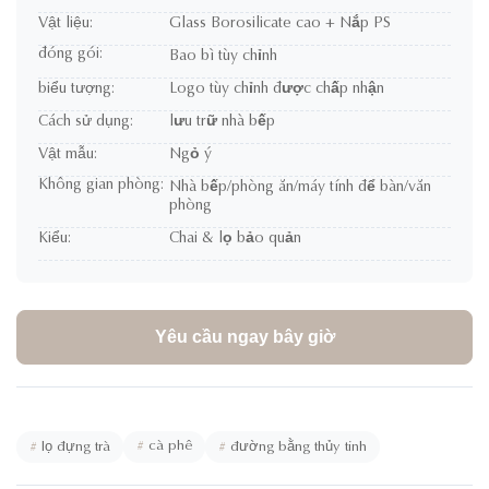
Vật liệu:
Glass Borosilicate cao + Nắp PS
đóng gói:
Bao bì tùy chỉnh
biểu tượng:
Logo tùy chỉnh được chấp nhận
Cách sử dụng:
lưu trữ nhà bếp
Vật mẫu:
Ngỏ ý
Không gian phòng:
Nhà bếp/phòng ăn/máy tính để bàn/văn
phòng
Kiểu:
Chai & lọ bảo quản
Yêu cầu ngay bây giờ
#
cà phê
#
lọ đựng trà
#
đường bằng thủy tinh