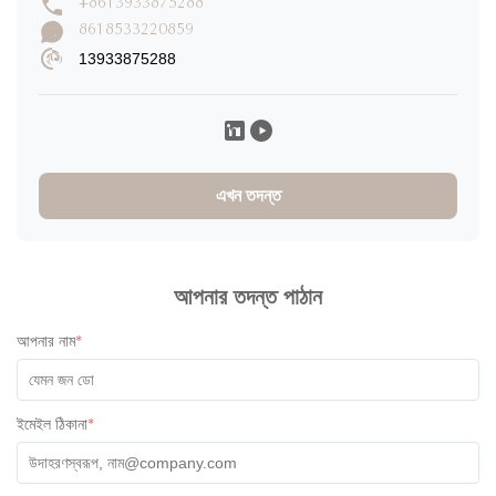
+8613933875288
8618533220859
13933875288
এখন তদন্ত
আপনার তদন্ত পাঠান
আপনার নাম
*
ইমেইল ঠিকানা
*