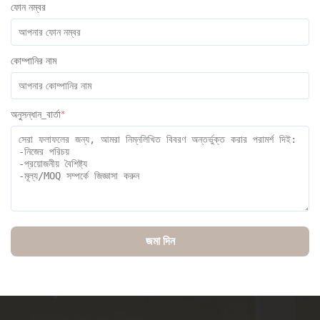
ফোন নম্বর
কোম্পানির নাম
অনুসন্ধান_বার্তা
*
জমা দিন