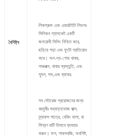
লিকপ্রুফ এবং এয়ারটাইট লিডসঃ
সিলিকন গ্যাসকেট একটি
জলরোধী সিলিং নিশ্চিত করে,
বৈশিষ্ট্য
ছড়িয়ে পড়া এবং ফুটো প্রতিরোধ
করে। অন-দ্য-গোয় খাবার,
লাঞ্চবক্স, খাবার প্রস্তুতি, এবং
স্যুপ, সস,এবং ব্যানার.
সব স্টোরেজ প্রয়োজনের জন্য
বহুমুখীঃ মধ্যাহ্নভোজ বাক্স,
স্ন্যাকস পাত্রে, বেকিং থালা, বা
মিশ্রণ বাটি হিসাবে ব্যবহার
করুন। ফল, শাকসবজি, অবশিষ্ট,