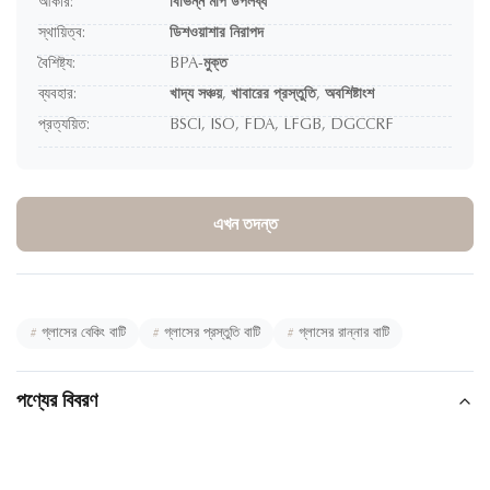
আকার:
বিভিন্ন মাপ উপলব্ধ
স্থায়িত্ব:
ডিশওয়াশার নিরাপদ
বৈশিষ্ট্য:
BPA-মুক্ত
ব্যবহার:
খাদ্য সঞ্চয়, খাবারের প্রস্তুতি, অবশিষ্টাংশ
প্রত্যয়িত:
BSCI, ISO, FDA, LFGB, DGCCRF
এখন তদন্ত
#
গ্লাসের বেকিং বাটি
#
গ্লাসের প্রস্তুতি বাটি
#
গ্লাসের রান্নার বাটি
পণ্যের বিবরণ