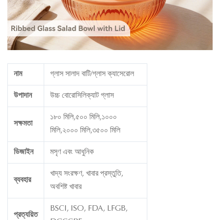
নাম
গ্লাস সালাদ বাটি/গ্লাস ক্যাসেরোল
উপাদান
উচ্চ বোরোসিলিক্যাট গ্লাস
১৮০ মিলি,৫০০ মিলি,১০০০
সক্ষমতা
মিলি,২০০০ মিলি,৩৫০০ মিলি
ডিজাইন
মসৃণ এবং আধুনিক
খাদ্য সংরক্ষণ, খাবার প্রস্তুতি,
ব্যবহার
অবশিষ্ট খাবার
BSCI, ISO, FDA, LFGB,
প্রত্যয়িত