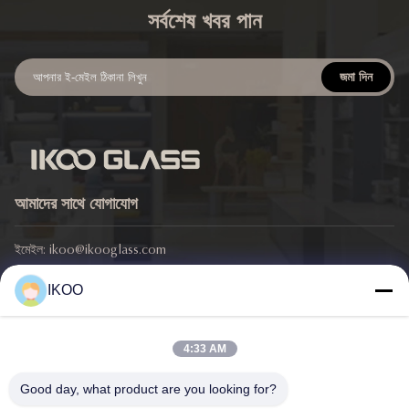
সর্বশেষ খবর পান
জমা দিন
আমাদের সাথে যোগাযোগ
ইমেইল:
ikoo@ikooglass.com
ফোন:
86-0311-83829793
IKOO
ঠিকানা: আইকেওও বিল্ডিং, ৪২৯ ঝংশান ইস্ট রোড, চাংআন জেলা, শিজিয়াজুয়াং শহর, হেবেই
প্রদেশ
4:33 AM
গুরুত্বপূর্ণ সংযোগ
Good day, what product are you looking for?