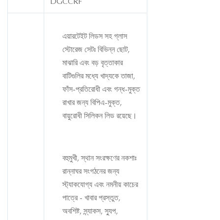
DGCCRF
এয়ারটেইট লিডস সহ গ্লাস
স্টোরেজ সেটঃ বিভিন্ন ছোট,
মাঝারি এবং বড় বৃত্তাকার
বাটিগুলির মধ্যে খাদ্যকে তাজা,
ফাঁস-প্রতিরোধী এবং গন্ধ-মুক্ত
রাখার জন্য বিপিএ-মুক্ত,
বায়ুরোধী সিলিকন লিড রয়েছে।
বহুমুখী, স্থান সংরক্ষণের নকশাঃ
রান্নাঘর সংগঠনের জন্য
স্ট্যাকযোগ্য এবং নমনীয় কাচের
পাত্রে - খাবার প্রস্তুত,
অবশিষ্ট, স্ন্যাকস, স্যুপ,