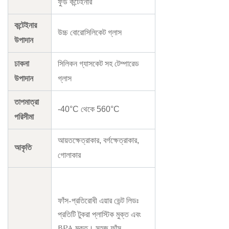
ফুড কন্টেইনার
কন্টেইনার
উচ্চ বোরোসিলিকেট গ্লাস
উপাদান
ঢাকনা
সিলিকন গ্যাসকেট সহ টেম্পারেড
উপাদান
গ্লাস
তাপমাত্রা
-40°C থেকে 560°C
পরিসীমা
আয়তক্ষেত্রাকার, বর্গক্ষেত্রাকার,
আকৃতি
গোলাকার
ফাঁস-প্রতিরোধী এয়ার ভেন্ট লিডঃ
প্রতিটি টুকরা প্লাস্টিক মুক্ত এবং