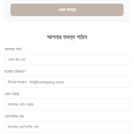
30000pcs of jars to and design of the product and it
এখন তদন্ত
absolutely great! The product was high quality and the colors
of the lids were super cute! I have communicated with one of
their staff called Ivy and she was super professional, friendly
and quick with her responses. Will definitely recommend
working with them. All the best!
আপনার তদন্ত পাঠান
আপনার নাম
*
ইমেইল ঠিকানা
*
ফোন নম্বর
কোম্পানির নাম