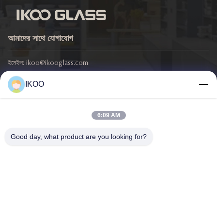
আমাদের সাথে যোগাযোগ
ইমেইল:
ikoo@ikooglass.com
ফোন:
86-0311-83829793
IKOO
ঠিকানা: আইকেওও বিল্ডিং, ৪২৯ ঝংশান ইস্ট রোড, চাংআন জেলা, শিজিয়াজুয়াং শহর, হেবেই
প্রদেশ
6:09 AM
গুরুত্বপূর্ণ সংযোগ
Good day, what product are you looking for?
বাড়ি
পণ্য
খবর
মামলা