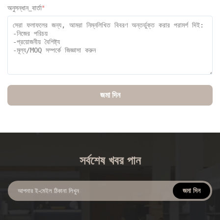
অনুসন্ধান_বার্তা
*
জমা দিন
সর্বশেষ খবর পান
জমা দিন