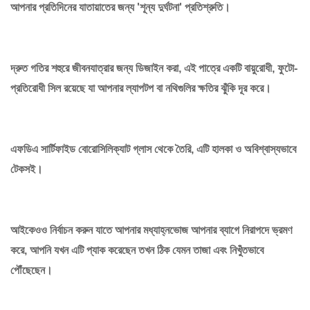
আপনার প্রতিদিনের যাতায়াতের জন্য 'শূন্য দুর্ঘটনা' প্রতিশ্রুতি।
দ্রুত গতির শহুরে জীবনযাত্রার জন্য ডিজাইন করা, এই পাত্রে একটি বায়ুরোধী, ফুটো-
প্রতিরোধী সিল রয়েছে যা আপনার ল্যাপটপ বা নথিগুলির ক্ষতির ঝুঁকি দূর করে।
এফডিএ সার্টিফাইড বোরোসিলিক্যাট গ্লাস থেকে তৈরি, এটি হালকা ও অবিশ্বাস্যভাবে
টেকসই।
আইকেওও নির্বাচন করুন যাতে আপনার মধ্যাহ্নভোজ আপনার ব্যাগে নিরাপদে ভ্রমণ
করে, আপনি যখন এটি প্যাক করেছেন তখন ঠিক যেমন তাজা এবং নিখুঁতভাবে
পৌঁছেছেন।