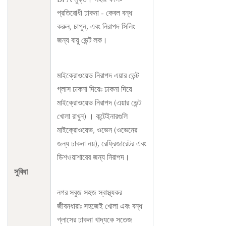
BPA মুক্ত। সহজ ফাঁস-
প্রতিরোধী ঢাকনা - কেবল বন্ধ
করুন, চাপুন, এবং নিরাপদ সিলিং
জন্য বায়ু ভেন্ট লক।
মাইক্রোওয়েভ নিরাপদ এয়ার ভেন্ট
গ্লাস ঢাকনা দিয়েঃ ঢাকনা দিয়ে
মাইক্রোওয়েভ নিরাপদ (এয়ার ভেন্ট
খোলা রাখুন) । কন্টেইনারগুলি
মাইক্রোওয়েভ, ওভেন (ওভেনের
জন্য ঢাকনা নয়), রেফ্রিজারেটর এবং
ডিশওয়াশারের জন্য নিরাপদ।
সুবিধা
নগর সবুজ সহজ স্বাস্থ্যকর
জীবনধারাঃ সহজেই খোলা এবং বন্ধ
গ্লাসের ঢাকনা খাদ্যকে সতেজ